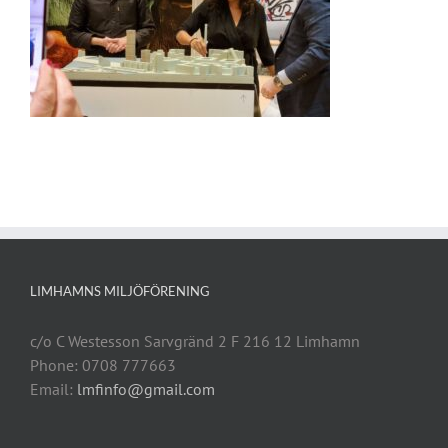
LIMHAMNS MILJÖFÖRENING
c/o C Westesson Sarvgränd 2 F 216 12 Limhamn
Phone: 0708 777663
Email:
lmfinfo@gmail.com