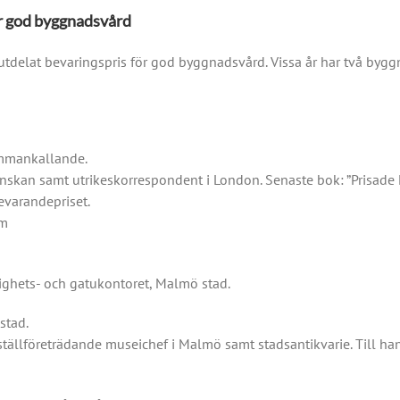
r god byggnadsvård
delat bevaringspris för god byggnadsvård. Vissa år har två byggn
sammankallande.
enskan samt utrikeskorrespondent i London. Senaste bok: ”Prisad
varandepriset.
om
ighets- och gatukontoret, Malmö stad.
stad.
t ställföreträdande museichef i Malmö samt stadsantikvarie. Till