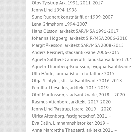
Olov Tyrstrup Ark. 1991, 2011-2017
Jenny Lind 1994-1998
Sune Rudnert konstnär fil dr 1999-2007
Lena Grimshorn 1994-2007
Hans Olsson, arkitekt SAR/MSA 1991-2017
Johanna Högberg, arkitekt SIR/MSA 2006-2010
Margit Åkesson, arkitekt SAR/MSA 2008-2015
Anders Reisnert, stadsantikvarie 2006-2015
Agneta Sallhed-Canneroth, landskapsarkitekt 20
Agneta Thornberg-Knutsson, byggnadsantikvari
Ulla Hårde, journalist och författare 2015-
Olga Schlyter, stf. stadsantikvarie 2016-2018
Pernilla Theselius, arkitekt 2017-2019
Olof Martinsson, stadsantikvarie, 2018 – 2020
Rasmus Altenborg, arkitekt 2017-2020
Jenny Lind Tyrstrup, lärare, 2019 – 2020
Ulrica Altenborg, fastighetschef, 2021 –
Eva Dalin, Limhamnshistoriker, 2019 –
Anna Margrethe Thagaard, arkitekt 2021 –