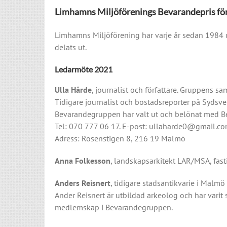
Limhamns Miljöförenings Bevarandepris fö
Limhamns Miljöförening har varje år sedan 1984 ut
delats ut.
Ledarmöte 2021
Ulla Hårde
, journalist och författare. Gruppens 
Tidigare journalist och bostadsreporter på Sydsv
Bevarandegruppen har valt ut och belönat med Be
Tel: 070 777 06 17. E-post: ullaharde0@gmail.c
Adress: Rosenstigen 8, 216 19 Malmö
Anna Folkesson
, landskapsarkitekt LAR/MSA, fast
Anders Reisnert
, tidigare stadsantikvarie i Malmö 
Ander Reisnert är utbildad arkeolog och har vari
medlemskap i Bevarandegruppen.