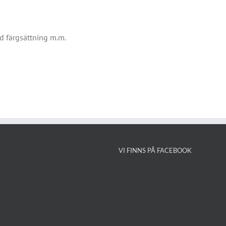
 färgsättning m.m.
VI FINNS PÅ FACEBOOK