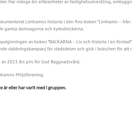
heter. Har många års erfarenheter av fastighetsutveckling, ombyggn
kumenterat Limhamns historia i den fina boken ”Limhamn – från ste
 de gamla domsagorna och kyrkoböckerna.
d nyutgivningen av boken ”BACKARNA – Liv och historia i en förstad
nde räddningskampanj för stadsdelen och gick i bräschen för att 
re av 2023 års pris för God Byggnadsvård.
Limhamns Miljöförening.
 är eller har varit med i gruppen.