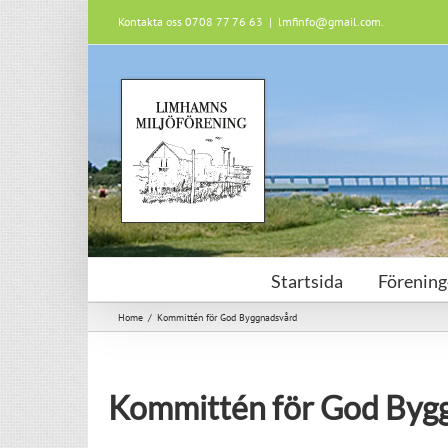
Skip
Kontakta oss 0708 77 76 63
|
lmfinfo@gmail.com.
to
content
Startsida
Förening
Home
/
Kommittén för God Byggnadsvård
Kommittén för God Byg