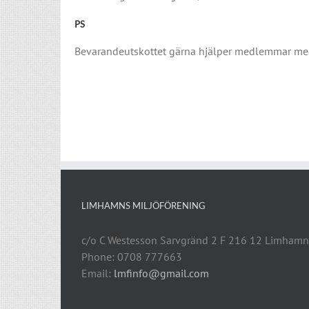
PS
Bevarandeutskottet gärna hjälper medlemmar med
LIMHAMNS MILJÖFÖRENING
c/o C Westesson Sarvgränd 2 F 216 12 Limhamn
Phone: 0708 777663
Email:
lmfinfo@gmail.com