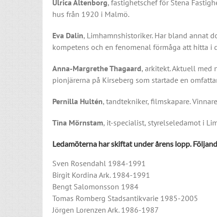
Ulrica Altenborg
, fastighetschef för Stena Fastig
hus från 1920 i Malmö.
Eva Dalin
, Limhamnshistoriker. Har bland annat do
kompetens och en fenomenal förmåga att hitta i
Anna-Margrethe Thagaard
, arkitekt. Aktuell me
pionjärerna på Kirseberg som startade en omfatta
Pernilla Hultén
, tandtekniker, filmskapare. Vinna
Tina Mörnstam
, it-specialist, styrelseledamot i 
Ledamöterna har skiftat under årens lopp. Följande
Sven Rosendahl 1984-1991
Birgit Kordina Ark. 1984-1991
Bengt Salomonsson 1984
Tomas Romberg Stadsantikvarie 1985-2005
Jörgen Lorenzen Ark. 1986-1987