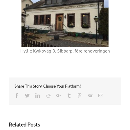
Hyllie Kyrkoväg 9, Sibbarp, före renoveringen
Share This Story, Choose Your Platform!
Facebook
Twitter
LinkedIn
Reddit
Google+
Tumblr
Pinterest
Vk
Email
Related Posts