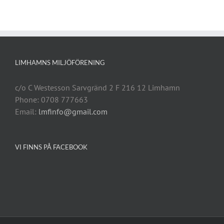
LIMHAMNS MILJÖFÖRENING
c/o C Westesson Sarvgränd 2 F 216 12 Limhamn
Phone: 0708 777663
Email:
lmfinfo@gmail.com
VI FINNS PÅ FACEBOOK