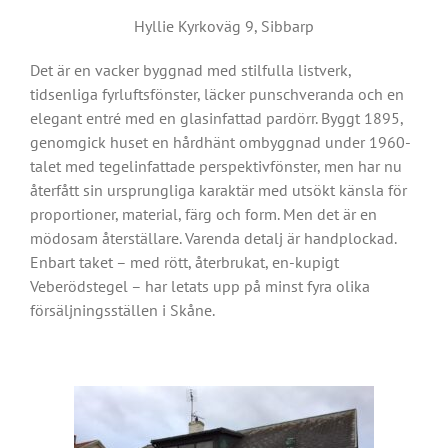
Hyllie Kyrkoväg 9, Sibbarp
Det är en vacker byggnad med stilfulla listverk,
tidsenliga fyrluftsfönster, läcker punschveranda och en
elegant entré med en glasinfattad pardörr. Byggt 1895,
genomgick huset en hårdhänt ombyggnad under 1960-
talet med tegelinfattade perspektivfönster, men har nu
återfått sin ursprungliga karaktär med utsökt känsla för
proportioner, material, färg och form. Men det är en
mödosam återställare. Varenda detalj är handplockad.
Enbart taket – med rött, återbrukat, en-kupigt
Veberödstegel – har letats upp på minst fyra olika
försäljningsställen i Skåne.