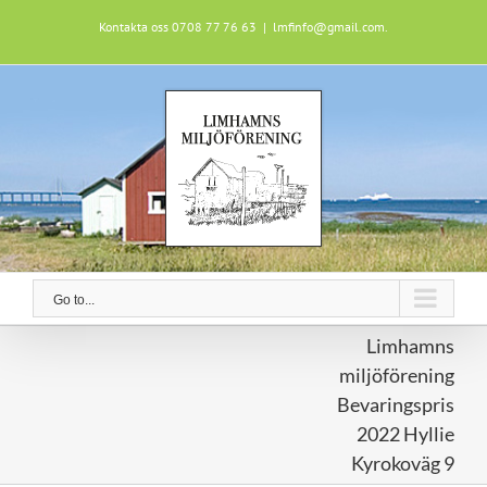
Skip
Kontakta oss 0708 77 76 63
|
lmfinfo@gmail.com.
to
content
Go to...
Limhamns
miljöförening
Bevaringspris
2022 Hyllie
Kyrokoväg 9