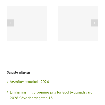
r
Välkommen till
Årsskriften 2026
årsmöte 2026
3
Senaste inläggen
Årsmötesprotokoll 2026
Limhamns miljöförening pris för God byggnadsvård
2026 Sövdeborgsgatan 13