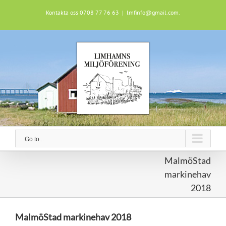
Skip
Kontakta oss 0708 77 76 63
|
lmfinfo@gmail.com.
to
content
Go to...
MalmöStad
markinehav
2018
MalmöStad markinehav 2018