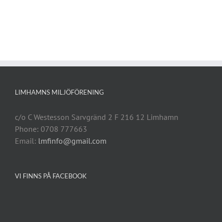
LIMHAMNS MILJÖFÖRENING
c/o C Westesson Sarvgränd 2 F 216 12 Limhamn
Phone: 0708 777663
Email:
lmfinfo@gmail.com
VI FINNS PÅ FACEBOOK