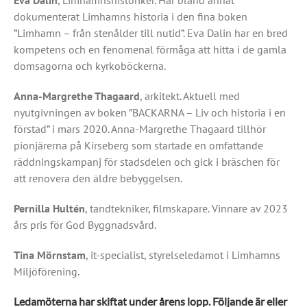
Eva Dalin
, Limhamnshistoriker. Har bland annat
dokumenterat Limhamns historia i den fina boken
”Limhamn – från stenålder till nutid”. Eva Dalin har en bred
kompetens och en fenomenal förmåga att hitta i de gamla
domsagorna och kyrkoböckerna.
Anna-Margrethe Thagaard
, arkitekt. Aktuell med
nyutgivningen av boken ”BACKARNA – Liv och historia i en
förstad” i mars 2020. Anna-Margrethe Thagaard tillhör
pionjärerna på Kirseberg som startade en omfattande
räddningskampanj för stadsdelen och gick i bräschen för
att renovera den äldre bebyggelsen.
Pernilla Hultén
, tandtekniker, filmskapare. Vinnare av 2023
års pris för God Byggnadsvård.
Tina Mörnstam
, it-specialist, styrelseledamot i Limhamns
Miljöförening.
Ledamöterna har skiftat under årens lopp. Följande är eller