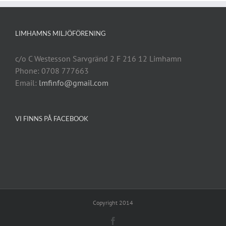
LIMHAMNS MILJÖFÖRENING
c/o C Westesson Sarvgränd 2 F 216 12 Limhamn
Phone: 0708 777663
Email:
lmfinfo@gmail.com
VI FINNS PÅ FACEBOOK
Copyright 2014
Facebook