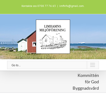
Skip
Kontakta oss 0708 77 76 63
|
lmfinfo@gmail.com.
to
content
Go to...
Kommittén
för God
Byggnadsvård