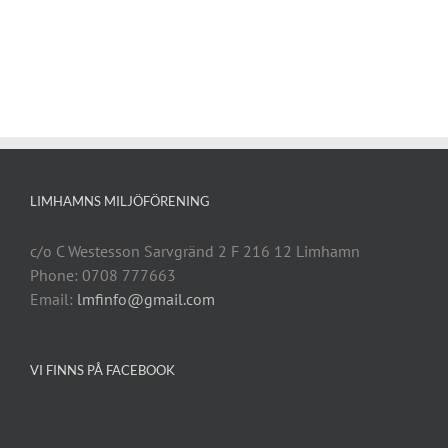
LIMHAMNS MILJÖFÖRENING
c/o C Westesson Sarvgränd 2 F 216 12 Limhamn
Phone: 0708 777663
Email:
lmfinfo@gmail.com
VI FINNS PÅ FACEBOOK