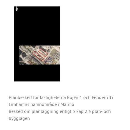
Planbesked för fastigheterna Bojen 1 och Fendern 1i
Limhamns hamnområde i Malmö
Besked om planläggning enligt 5 kap 2 § plan- och
bygglagen