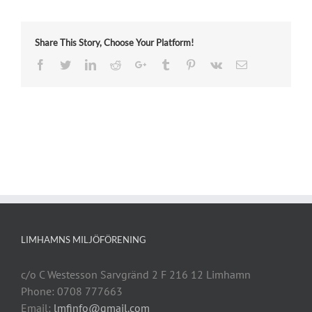
Share This Story, Choose Your Platform!
Facebook
Twitter
LinkedIn
Reddit
Google+
Tumblr
Pinterest
Vk
Email
LIMHAMNS MILJÖFÖRENING
c/o C Westesson Sarvgränd 2 F 216 12 Limhamn
Phone: 0708 777663
Email:
lmfinfo@gmail.com