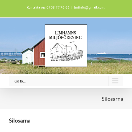
Skip
Kontakta oss 0708 77 76 63
|
lmfinfo@gmail.com.
to
content
Go to...
Silosarna
Silosarna