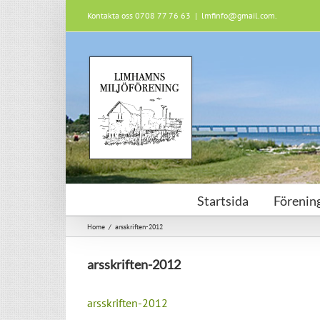
Skip
Kontakta oss 0708 77 76 63
|
lmfinfo@gmail.com.
to
content
Startsida
Förening
Home
/
arsskriften-2012
arsskriften-2012
arsskriften-2012