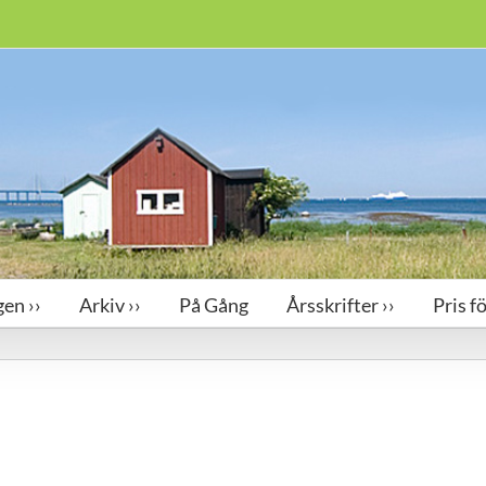
en ››
Arkiv ››
På Gång
Årsskrifter ››
Pris f