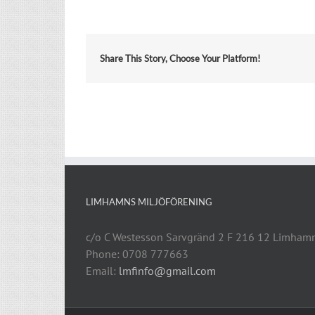
Share This Story, Choose Your Platform!
LIMHAMNS MILJÖFÖRENING
c/o C Westesson Sarvgränd 2 F 216 12 Limham
Phone: 0708 777663
Email:
lmfinfo@gmail.com