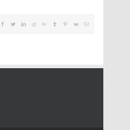
Facebook
Twitter
LinkedIn
Reddit
Google+
Tumblr
Pinterest
Vk
Email