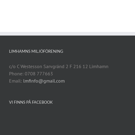
LIMHAMNS MILJÖFÖRENING
c/o C Westesson Sarvgränd 2 F 216 12 Limhamn
Phone: 0708 777663
Email:
lmfinfo@gmail.com
VI FINNS PÅ FACEBOOK