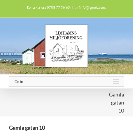
Skip
Kontakta oss 0708 77 76 63
|
lmfinfo@gmail.com.
to
content
Go to...
Gamla
gatan
10
Gamla gatan 10