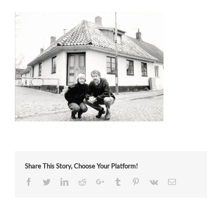
Share This Story, Choose Your Platform!
Facebook
Twitter
LinkedIn
Reddit
Google+
Tumblr
Pinterest
Vk
Email