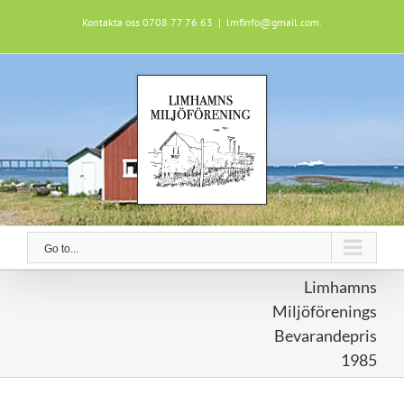
Skip
Kontakta oss 0708 77 76 63
|
lmfinfo@gmail.com.
to
content
Go to...
Limhamns
Miljöförenings
Bevarandepris
1985