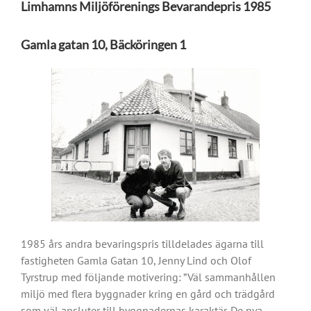
Limhamns Miljöförenings Bevarandepris 1985
Gamla gatan 10, Bäcköringen 1
1985 års andra bevaringspris tilldelades ägarna till
fastigheten Gamla Gatan 10, Jenny Lind och Olof
Tyrstrup med följande motivering: ”Väl sammanhållen
miljö med flera byggnader kring en gård och trädgård
som väl ansluter till byggnadernas karaktär. De nya