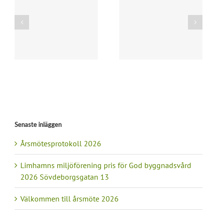
Limhamns
r
miljöförening pris för
Prisade hus 2026!
God byggnadsvård
2024 Strandgatan 60
3
Senaste inläggen
Årsmötesprotokoll 2026
Limhamns miljöförening pris för God byggnadsvård
2026 Sövdeborgsgatan 13
Välkommen till årsmöte 2026