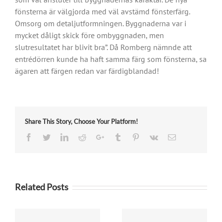
fönsterna är välgjorda med väl avstämd fönsterfärg.
Omsorg om detaljutformningen. Byggnaderna var i
mycket dåligt skick före ombyggnaden, men
slutresultatet har blivit bra”. Då Romberg nämnde att
entrédörren kunde ha haft samma färg som fönsterna, sa
ägaren att färgen redan var färdigblandad!
Share This Story, Choose Your Platform!
Facebook
Twitter
LinkedIn
Reddit
Google+
Tumblr
Pinterest
Vk
Email
Related Posts