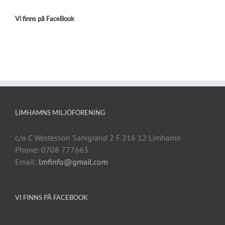
Vi finns på FaceBook
LIMHAMNS MILJÖFÖRENING
c/o C Westesson Sarvgränd 2 F 216 12 Limhamn
Phone: 0708 777663
Email:
lmfinfo@gmail.com
VI FINNS PÅ FACEBOOK