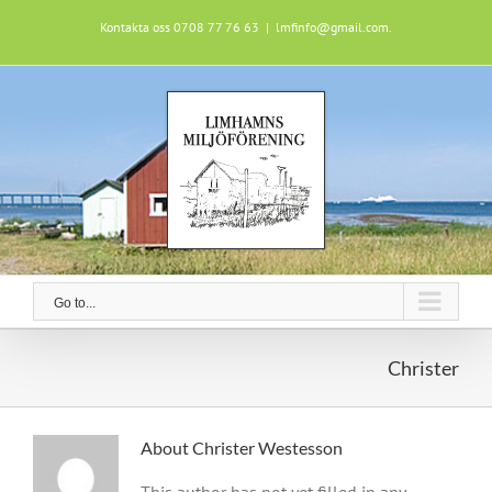
Skip
Kontakta oss 0708 77 76 63
|
lmfinfo@gmail.com.
to
content
Go to...
Christer
About
Christer Westesson